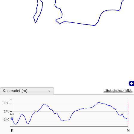
Korkeudet (m)
Lähdeaineisto: MML
150
145
AO
AO
140
K
M