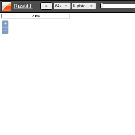
Rastit.fi
64x
K-piste
2 km
+
−