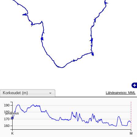
Korkeudet (m)
Lähdeaineisto: MML
190
180
juhannus
juhannus
170
160
K
M